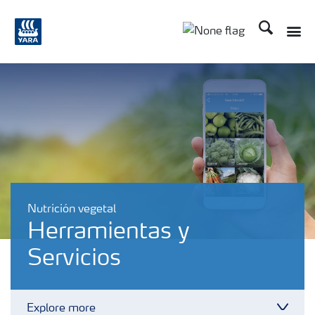
Buscar
Toggle
Toggle country lang
Nutrición vegetal
Herramientas y
Servicios
Explore more
Toggl