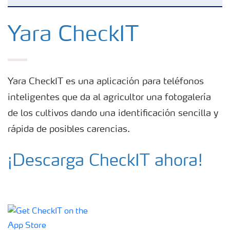
Productos
Yara CheckIT
Herramientas y servicios
Yara CheckIT es una aplicación para teléfonos
Almacenaje y manejo de fertilizantes
inteligentes que da al agricultor una fotogalería
de los cultivos dando una identificación sencilla y
Cultivos
rápida de posibles carencias.
Distribuidores
¡Descarga CheckIT ahora!
Deficiencias